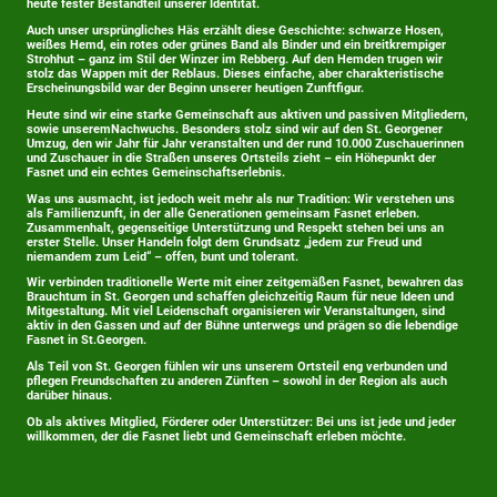
heute fester Bestandteil unserer Identität.
Auch unser ursprüngliches Häs erzählt diese Geschichte: schwarze Hosen,
weißes Hemd, ein rotes oder grünes Band als Binder und ein breitkrempiger
Strohhut – ganz im Stil der Winzer im Rebberg. Auf den Hemden trugen wir
stolz das Wappen mit der Reblaus. Dieses einfache, aber charakteristische
Erscheinungsbild war der Beginn unserer heutigen Zunftfigur.
Heute sind wir eine starke Gemeinschaft aus aktiven und passiven Mitgliedern,
sowie unseremNachwuchs. Besonders stolz sind wir auf den St. Georgener
Umzug, den wir Jahr für Jahr veranstalten und der rund 10.000 Zuschauerinnen
und Zuschauer in die Straßen unseres Ortsteils zieht – ein Höhepunkt der
Fasnet und ein echtes Gemeinschaftserlebnis.
Was uns ausmacht, ist jedoch weit mehr als nur Tradition: Wir verstehen uns
als Familienzunft, in der alle Generationen gemeinsam Fasnet erleben.
Zusammenhalt, gegenseitige Unterstützung und Respekt stehen bei uns an
erster Stelle. Unser Handeln folgt dem Grundsatz „jedem zur Freud und
niemandem zum Leid“ – offen, bunt und tolerant.
Wir verbinden traditionelle Werte mit einer zeitgemäßen Fasnet, bewahren das
Brauchtum in St. Georgen und schaffen gleichzeitig Raum für neue Ideen und
Mitgestaltung. Mit viel Leidenschaft organisieren wir Veranstaltungen, sind
aktiv in den Gassen und auf der Bühne unterwegs und prägen so die lebendige
Fasnet in St.Georgen.
Als Teil von St. Georgen fühlen wir uns unserem Ortsteil eng verbunden und
pflegen Freundschaften zu anderen Zünften – sowohl in der Region als auch
darüber hinaus.
Ob als aktives Mitglied, Förderer oder Unterstützer: Bei uns ist jede und jeder
willkommen, der die Fasnet liebt und Gemeinschaft erleben möchte.