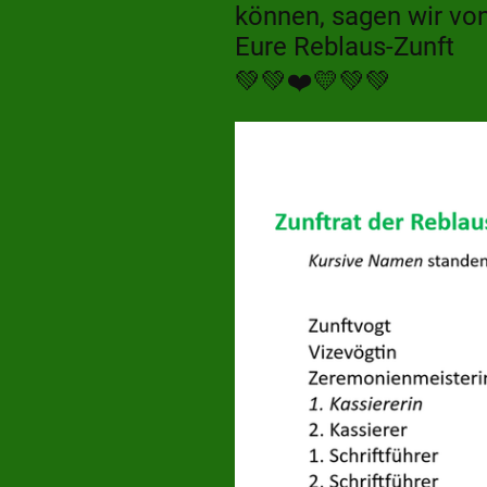
können, sagen wir von
Eure Reblaus-Zunft
💚💚❤️💛💚💚